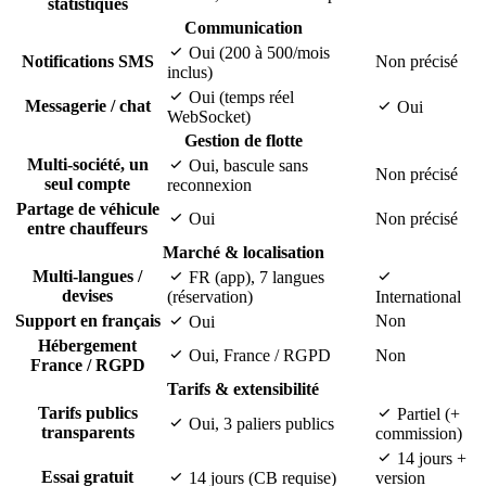
statistiques
Communication
Oui (200 à 500/mois
Notifications SMS
Non précisé
inclus)
Oui (temps réel
Messagerie / chat
Oui
WebSocket)
Gestion de flotte
Multi-société, un
Oui, bascule sans
Non précisé
seul compte
reconnexion
Partage de véhicule
Oui
Non précisé
entre chauffeurs
Marché & localisation
Multi-langues /
FR (app), 7 langues
devises
(réservation)
International
Support en français
Non
Oui
Hébergement
Oui, France / RGPD
Non
France / RGPD
Tarifs & extensibilité
Tarifs publics
Partiel (+
Oui, 3 paliers publics
transparents
commission)
14 jours +
Essai gratuit
14 jours (CB requise)
version