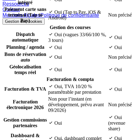
intégré
Ressources
Paiement carte sans
Contact
Oui (Tap to Pay, iOS &
terminal (Tap to
Non précisé
Mentions légales
Politique de confidentialité
Android)
Pay)
Gestion des cookies
Gestion des courses
Dispatch
Oui (vagues 33/66/100 %,
Oui
automatique
3 tours)
Planning / agenda
Oui
Oui
Bons de réservation
Oui
Non précisé
auto
Géolocalisation
Oui
Oui
temps réel
Facturation & compta
Oui, TVA 10/20 %
Facturation & TVA
Oui
paramétrable par prestation
Non pour l’instant (en
Facturation
développement, prévu avant
Non précisé
électronique 2026
09/2026)
Oui
Gestion commissions
Oui
(revenue
partenaires
share)
Dashboard &
Oui, dashboard complet
Oui