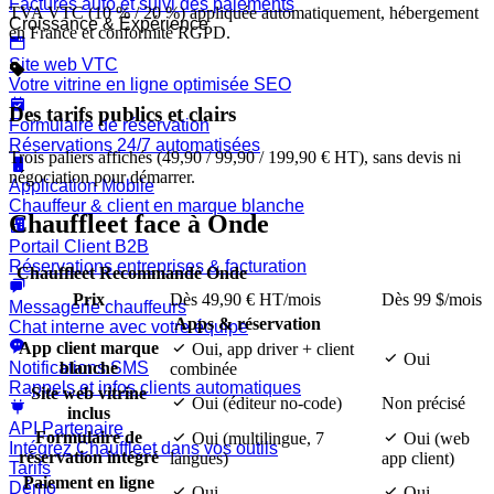
Factures auto et suivi des paiements
TVA VTC (10 % / 20 %) appliquée automatiquement, hébergement
Croissance & Expérience
en France et conformité RGPD.
Site web VTC
Votre vitrine en ligne optimisée SEO
Des tarifs publics et clairs
Formulaire de réservation
Réservations 24/7 automatisées
Trois paliers affichés (49,90 / 99,90 / 199,90 € HT), sans devis ni
négociation pour démarrer.
Application Mobile
Chauffeur & client en marque blanche
Chauffleet face à Onde
Portail Client B2B
Réservations entreprises & facturation
Chauffleet
Recommandé
Onde
Prix
Dès 49,90 € HT/mois
Dès 99 $/mois
Messagerie chauffeurs
Apps & réservation
Chat interne avec votre équipe
App client marque
Oui, app driver + client
Oui
Notifications SMS
blanche
combinée
Rappels et infos clients automatiques
Site web vitrine
Oui (éditeur no-code)
Non précisé
inclus
API Partenaire
Formulaire de
Oui (multilingue, 7
Oui (web
Intégrez Chauffleet dans vos outils
réservation intégré
langues)
app client)
Tarifs
Paiement en ligne
Démo
Oui
Oui