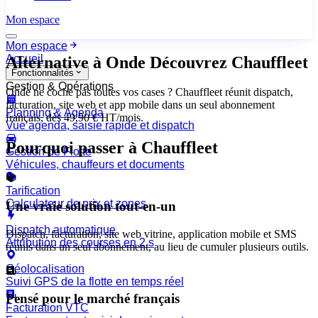
Mon espace
Mon espace
Accueil
Alternative à Onde
Découvrez Chauffleet
Fonctionnalités
Gestion & Opérations
Onde ne coche pas toutes vos cases ? Chauffleet réunit dispatch,
facturation, site web et app mobile dans un seul abonnement
Planning & Agenda
français, dès 49,90 € HT/mois.
Vue agenda, saisie rapide et dispatch
Pourquoi passer à Chauffleet
Gestion de Flotte
Véhicules, chauffeurs et documents
Tarification
Calculateur de prix et zones
Une vraie solution tout-en-un
Dispatch automatique
Dispatch, facturation, site web vitrine, application mobile et SMS
Attribution des courses en 2 s
réunis dans un seul abonnement, au lieu de cumuler plusieurs outils.
Géolocalisation
Suivi GPS de la flotte en temps réel
Pensé pour le marché français
Facturation VTC