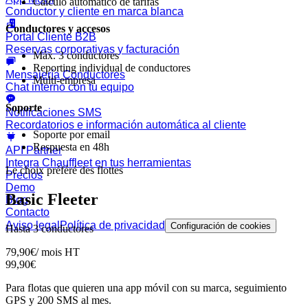
Cálculo automático de tarifas
Conductor y cliente en marca blanca
Conductores y accesos
Portal Cliente B2B
Reservas corporativas y facturación
Máx. 3 conductores
Reporting individual de conductores
Mensajería Conductores
Multi-empresa
Chat interno con tu equipo
Soporte
Notificaciones SMS
Recordatorios e información automática al cliente
Soporte por email
Respuesta en 48h
API Partner
Integra Chauffleet en tus herramientas
Le choix préféré des flottes
Precios
Demo
Basic Fleeter
Blog
Contacto
Aviso legal
Política de privacidad
Configuración de cookies
Hasta 3 conductores
79,90
€
/ mois
HT
99,90
€
Para flotas que quieren una app móvil con su marca, seguimiento
GPS y 200 SMS al mes.