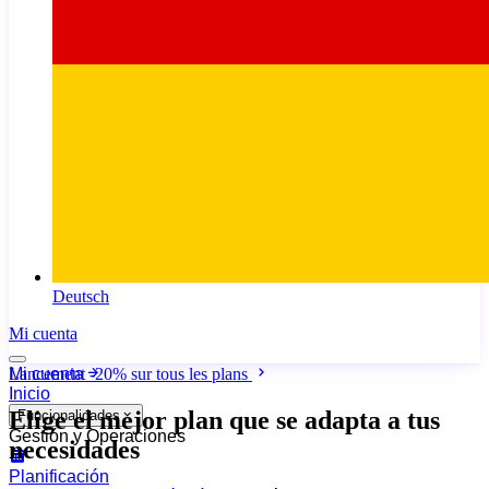
Deutsch
Mi cuenta
Mi cuenta
Lancement
-20%
sur tous les plans
Inicio
Elige el mejor plan
que se adapta a tus
Funcionalidades
Gestión y Operaciones
necesidades
Planificación