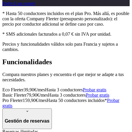
Parler à un expert
* Hasta 50 conductores incluidos en el plan Pro. Más allá, es posible
con la oferta Company Fleeter (presupuesto personalizado): el
precio por conductor adicional se define caso por caso.
* SMS adicionales facturados a 0,07 € sin IVA por unidad.
Precios y funcionalidades válidos solo para Francia y sujetos a
cambios.
Funcionalidades
Compara nuestros planes y encuentra el que mejor se adapte a tus
necesidades.
Eco Fleeter
39,90€
/mes
Hasta 3 conductores
Probar gratis
Basic Fleeter
79,90€
/mes
Hasta 3 conductores
Probar gratis
Pro Fleeter
159,90€
/mes
Hasta 50 conductores incluidos*
Probar
gratis
Gestión de reservas
Reservas ilimitadas