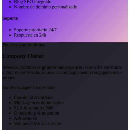
Blog SEO integrado
Nombre de dominio personalizado
Soporte
Soporte prioritario 24/7
Respuesta en 24h
Pour les grandes flottes
Company Fleeter
Réseaux, centrales et groupes multi-agences. Une offre construite
autour de votre volume, avec accompagnement et engagement de
service.
Sur devis
adapté à votre flotte
Plus de 50 chauffeurs
Multi-agences & multi-sites
SLA & support dédié
Onboarding & migration
API avancée
Volumes SMS sur mesure