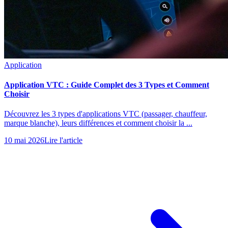
Application
Application VTC : Guide Complet des 3 Types et Comment
Choisir
Découvrez les 3 types d'applications VTC (passager, chauffeur,
marque blanche), leurs différences et comment choisir la ...
10 mai 2026
Lire l'article