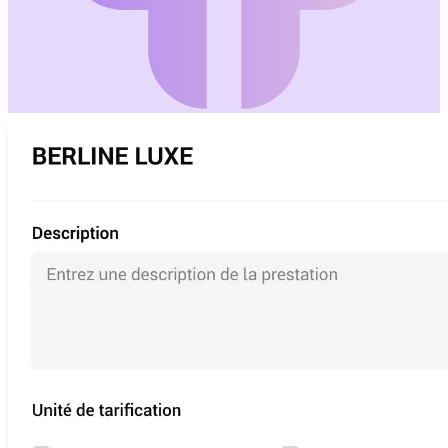
GPS-Echtzeitverfolgung der Flotte
Abrechnung
Automatische Rechnungen und Zahlungsverfolgung
Wachstum & Erfahrung
VTC-Website
Ihre SEO-optimierte Online-Präsenz
Buchungsformular
Automatisierte 24/7-Buchungen
Mobile App
White-Label für Fahrer & Kunden
B2B-Kundenportal
Firmenbuchungen & Abrechnung
Fahrer-Messaging
Interner Chat mit Ihrem Team
SMS-Benachrichtigungen
Automatische Erinnerungen und Kundeninfos