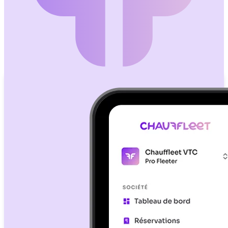
Tracciamento GPS della flotta in tempo reale
Fatturazione
Fatture automatiche e monitoraggio pagamenti
Crescita ed Esperienza
Sito Web VTC
La tua vetrina online ottimizzata SEO
Modulo di Prenotazione
Prenotazioni automatizzate 24/7
App Mobile
Autista e cliente in white label
Portale Clienti B2B
Prenotazioni aziendali e fatturazione
Messaggistica Autisti
Chat interna con il tuo team
Notifiche SMS
Promemoria e informazioni automatiche ai clienti