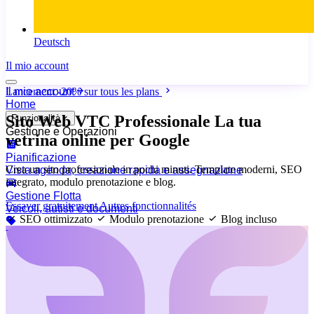
Deutsch
Il mio account
Il mio account
Lancement
-20%
sur tous les plans
Home
Sito Web VTC Professionale
La tua
Funzionalità
Gestione e Operazioni
vetrina online per Google
Pianificazione
Crea un sito professionale in pochi minuti. Template moderni, SEO
Vista agenda, creazione rapida e assegnazione
integrato, modulo prenotazione e blog.
Gestione Flotta
Essayer gratuitement
Autres fonctionnalités
Veicoli, autisti e documenti
SEO ottimizzato
Modulo prenotazione
Blog incluso
Tariffazione
Calcolatore prezzi e zone
Assegnazione Automatica
Assegnazione corse in 2 secondi
Geolocalizzazione