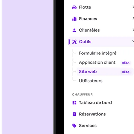
API Partner
Integra Chauffleet nei tuoi strumenti
Prezzi
Demo
Blog
Contatti
Note legali
Privacy policy
Impostazioni cookie