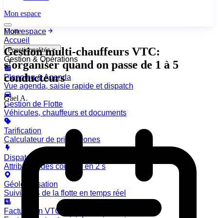
Mon espace
Flotte
Mon espace
Accueil
Gestion multi-chauffeurs VTC:
Fonctionnalités
Gestion & Opérations
s'organiser quand on passe de 1 à 5
conducteurs
Planning & Agenda
Vue agenda, saisie rapide et dispatch
Gael A.
Gestion de Flotte
•
Véhicules, chauffeurs et documents
Tarification
Calculateur de prix et zones
Dispatch automatique
Attribution des courses en 2 s
Géolocalisation
Suivi GPS de la flotte en temps réel
Facturation VTC