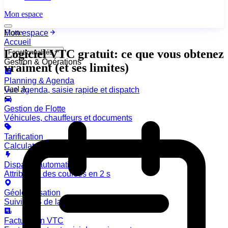
Mon espace
Flotte
Mon espace
Accueil
Logiciel VTC gratuit: ce que vous obtenez
Fonctionnalités
Gestion & Opérations
vraiment (et ses limites)
Planning & Agenda
Gael A.
Vue agenda, saisie rapide et dispatch
•
Gestion de Flotte
Véhicules, chauffeurs et documents
Tarification
Calculateur de prix et zones
Dispatch automatique
Attribution des courses en 2 s
Géolocalisation
Suivi GPS de la flotte en temps réel
Facturation VTC